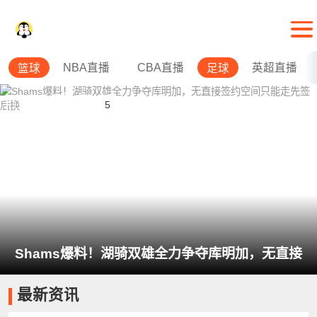
NBA直播
CBA直播
英超直播
篮球
足球
1
2
3
4
5
Shams爆料！湖骑双雄全力争夺库明加，无直接
最新资讯
签约空间只能走先签后换