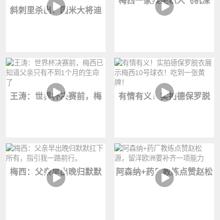
梅西一家乘坐私人飞机深
斜刺里杀出！国米大将迪
夜抵达罗萨里奥
乌夫一步甩开尤文防线，
逆足击穿斑马军团
王涛：世界杯决赛前，梅
有情有义！实拍德保罗脱
西已知道父亲只有不到1个
衣展示梅西10号球衣！吃
月的生命了
到一张黄牌！
梅西：父亲早出晚归默默
阿森纳+药厂教练点赞赵松
扛下所有，指引我一路前
源，留洋欧洲要补齐一项
行。
能力