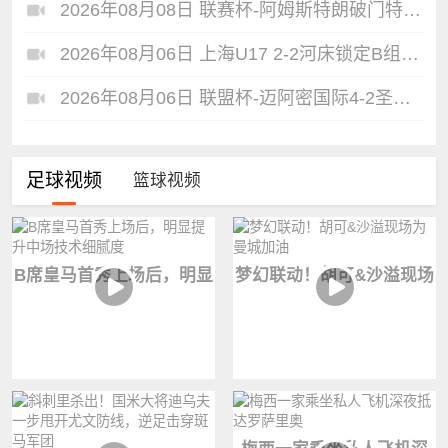
2026年08月08日 联赛杯-阿姆斯特朗破门特林达德建功 狼队3-0维尔港
2026年08月06日 上海U17 2-2河床锁定B组第1 吕孟洋点射阿布力米破门 将战A组第2
2026年08月06日 联盟杯-迈阿密国际4-2圣路易斯 梅西2射1传 阿伦助攻戴帽
足球视频
篮球视频
B席皇马首秀上场后，明显
梦幻联动！胡可&沙溢现场
提升中场技术细腻度
为曼城加油