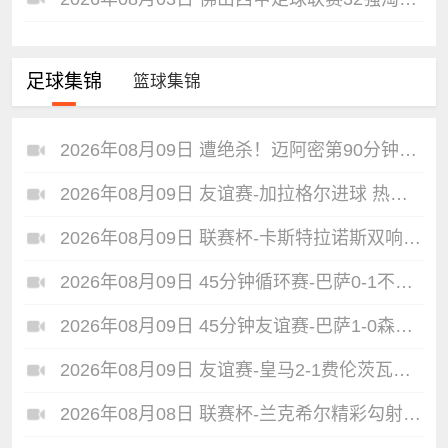
足球集锦
篮球集锦
2026年08月09日 遭绝杀！迈阿密第90分钟丢球1-2蒙特雷 德保罗破门展示梅西球衣
2026年08月09日 友谊赛-加拉格尔进球 热刺1-1赫塔费
2026年08月09日 联赛杯-卡斯特拉诺斯双响 西汉姆联3-1朴茨茅斯
2026年08月09日 45分钟循环赛-巴萨0-1不敌乌迪内斯无缘冠军 巴约挑射绝杀
2026年08月09日 45分钟友谊赛-巴萨1-0森林 拉菲点射费尔明造点 两队各一次中柱
2026年08月09日 友谊赛-皇马2-1费伦茨瓦罗斯 里瓦斯建功埃斯皮破门巴尔韦德助攻
2026年08月08日 联赛杯-兰克希尔精彩勾射破门 米德尔斯堡1-0雷克瑟姆