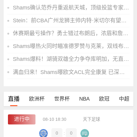
Shams确认范乔丹重返航天城，顶级投篮专家加盟为火箭投射装上引擎
Stein：前CBA广州龙狮主帅内特·米切尔有望出任G联盟德州传奇队主帅
休赛期最亏操作？勇士错过布朗后，浓眉和詹姆斯的加盟可能性直接归零
Shams曝热火同时瞄准德罗赞与克莱，双线布局紧盯买断、交易双重补强机会
Shams爆料！湖骑双雄全力争夺库明加，无直接签约空间只能走先签后换
满血归来！Shams曝欧文ACL完全康复 已深度嵌入独行侠休赛期布局
直播
欧洲杯
世界杯
NBA
欧冠
中超
进行中
08-10 18:30
天下足球
0
:
0