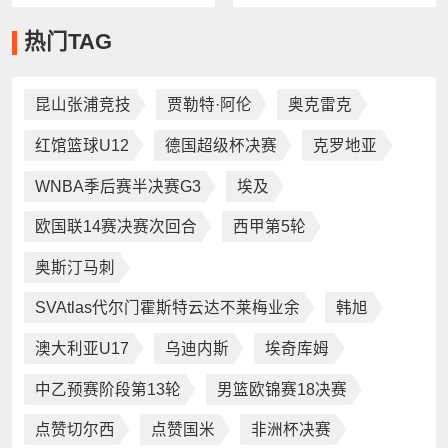
热门TAG
昆山张浦竞技
贾勒特·阿伦
‌奥克雷克
红馆篮球U12
德国超级杯决赛
克罗地亚
WNBA季后赛半决赛G3
埃及
欧国联14赛决赛次回合
西甲第5轮
奥斯汀马刺
SVAtlas代尔门霍斯特云达不莱梅业余
韩旭
澳大利亚U17
乌迪内斯
埃奇库姆
中乙预赛阶段第13轮
男篮欧锦赛18决赛
点赞切尔西
点赞国米
非洲杯决赛