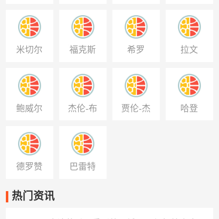
纳
米切尔
福克斯
希罗
拉文
鲍威尔
杰伦-布
贾伦-杰
哈登
朗
克逊
德罗赞
巴雷特
热门资讯