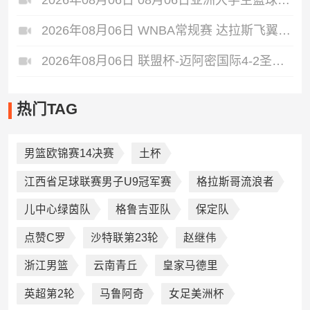
2026年08月06日 08月06日亚洲大学生篮球联赛8强赛 延世大学 67 - 72 政治大学 集锦
2026年08月06日 WNBA常规赛 达拉斯飞翼 92 - 96 华盛顿神秘人 全场集锦
2026年08月06日 联盟杯-迈阿密国际4-2圣路易斯 梅西2射1传 阿伦助攻戴帽
热门TAG
男篮欧锦赛14决赛
土杯
江西省足球联赛男子U9冠军赛
格拉斯哥流浪者
儿中心绿茵队
格鲁吉亚队
保定队
点赞C罗
沙特联第23轮
赵继伟
浙江男篮
云南青丘
皇家马德里
英超第2轮
马鲁阿奇
女足美洲杯