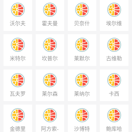
贝凯
特
沃尔夫
霍夫曼
贝奈什
埃尔维
迪
米特尔
坎普尔
莱默尔
古维勒
施塔特
乌
瓦夫罗
莱尔森
莱纳尔
卡西
金德里
阿方索-
沙博特
鲍库哈