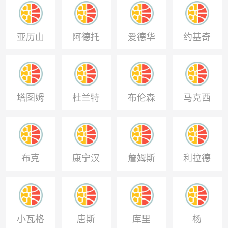
利
亚历山
阿德托
爱德华
约基奇
大
昆博
兹
塔图姆
杜兰特
布伦森
马克西
布克
康宁汉
詹姆斯
利拉德
姆
小瓦格
唐斯
库里
杨