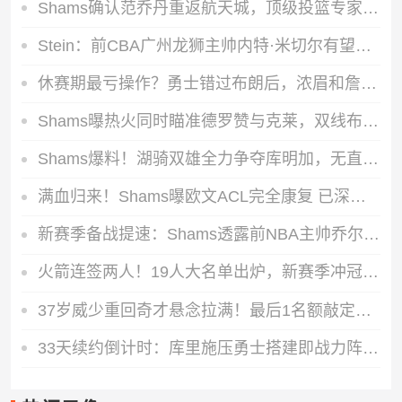
Shams确认范乔丹重返航天城，顶级投篮专家加盟为火箭投射装上引擎
Stein：前CBA广州龙狮主帅内特·米切尔有望出任G联盟德州传奇队主帅
休赛期最亏操作？勇士错过布朗后，浓眉和詹姆斯的加盟可能性直接归零
Shams曝热火同时瞄准德罗赞与克莱，双线布局紧盯买断、交易双重补强机会
Shams爆料！湖骑双雄全力争夺库明加，无直接签约空间只能走先签后换
满血归来！Shams曝欧文ACL完全康复 已深度嵌入独行侠休赛期布局
新赛季备战提速：Shams透露前NBA主帅乔尔格已和掘金敲定首席助教合同
火箭连签两人！19人大名单出炉，新赛季冲冠希望大增
37岁威少重回奇才悬念拉满！最后1名额敲定，四巨头直接冲季后赛
33天续约倒计时：库里施压勇士搭建即战力阵容，11%下家赔率直指尼克斯