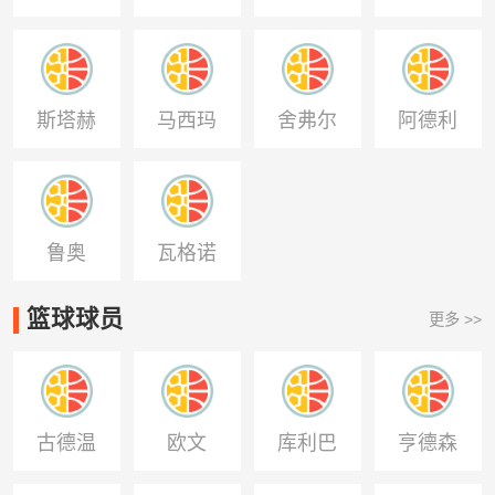
戴维斯
法
斯塔赫
马西玛
舍弗尔
阿德利
鲁奥
瓦格诺
曼
篮球球员
更多 >>
古德温
欧文
库利巴
亨德森