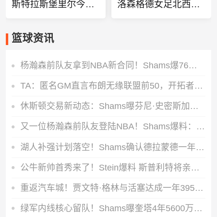
斯特拉斯堡里尔今日赛事
洛森格德女足北西兰女足今日赛事
篮球资讯
杨瀚森前队友拿到NBA新合同！Shams爆76人签下吕佩尔，这波补强太实用
TA：匿名GM直言布朗无缘联盟前50，开拓者早已将他归为赛场负价值球员
休斯顿交易新动态：Shams曝芬尼·史密斯加盟黄蜂，火箭送出3次轮收获1300万交易特例
又一位杨瀚森前队友登陆NBA！Shams爆料：凯莱布·乐福以双向合同正式加盟76人
湖人补强计划落空！Shams确认德拉蒙德一年390万美元正式签约尼克斯
公牛新帅首秀来了！Stein爆料 斯普利特将亲自带队征战夏联部分场次
重返汽车城！贾文特·格林与活塞达成一年395万美元签约协议
绿军内线核心留队！Shams曝奎塔4年5600万合同正式敲定