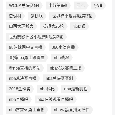
WCBA总决赛G4
中超第8轮
西乙
宁超
忠诚村
剑桥联
世界杯小组赛I组第3轮
山西太理毅大
英超第26轮
富勒姆
世预赛欧洲区小组赛K组第3轮
98篮球网中文直播
360水滴直播
直播nba勇士跟雷霆
nba战况
看nba直播的网站
nba总决赛第二场
nba总决赛直播
nba总决赛赛制
2018金球奖
nba科比
nba最新赛程
nba直播吧
nba在线观看直播吧
nba雷霆vs勇士直播
nba火箭直播无插件