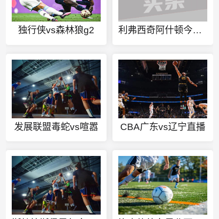
独行侠vs森林狼g2
利弗西奇阿什顿今日赛事
发展联盟毒蛇vs喧嚣
CBA广东vs辽宁直播