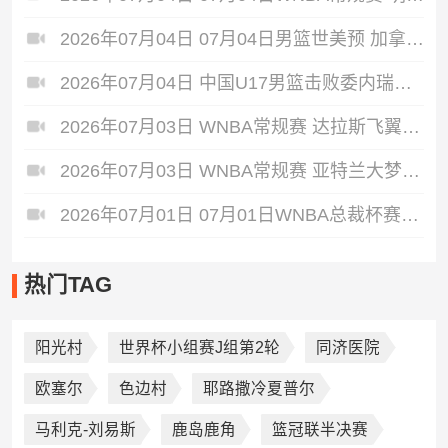
2026年07月04日 07月04日男篮世美预 加拿大男篮 110 - 84 波多黎各男篮 集锦
2026年07月04日 中国U17男篮击败委内瑞拉U17男篮 张懿赵杰15+7+5 陈昱休18+7
2026年07月03日 WNBA常规赛 达拉斯飞翼 86 - 83 康涅狄格太阳 全场集锦
2026年07月03日 WNBA常规赛 亚特兰大梦想 76 - 81 华盛顿神秘人 全场集锦
2026年07月01日 07月01日WNBA总裁杯赛冠军赛 拉斯维加斯王牌 85 - 93 纽约自由人 集锦
热门TAG
阳光村
世界杯小组赛J组第2轮
同济医院
欧塞尔
色边村
耶路撒冷夏普尔
马利克-刘易斯
鹿岛鹿角
篮冠联半决赛