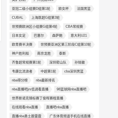
亚冠二级小组赛D组第1轮
欧女杯
法国男篮
CUBAL
上海医超G组第3轮
世预赛欧洲区小组赛G组第4轮
CBA常规赛
日本女足
巴塞尔
森萨鲍
意大利U21
欧青赛半决赛
世预赛亚洲区第三阶段C组第10轮
神户胜利船
南京龙胜
泰斯
齐鲁超常规赛第1轮
深圳密山队
孙铭徽
韦康比流浪者
中超第1轮
cba深圳男篮
nba得分榜
nba最新排名
nba直播吧jrs低调看直播
98篮球网nba直播吧
世界斯诺克锦标赛丁俊晖赛程直播
在线观看nba直播
直播吧nba直播
直播nba勇士跟雷霆
广东体育频道手机在线直播