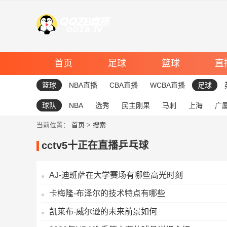
首页
足球
篮球
直
篮球
NBA直播
CBA直播
WCBA直播
足球
球队
NBA
选秀
民主刚果
马刺
上海
广
当前位置：
首页
>
搜索
cctv5十正在直播乒乓球
AJ-迪班萨在大学赛场有哪些高光时刻
卡梅隆-布泽尔的技术特点有哪些
凯莱布-威尔逊的未来前景如何