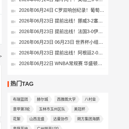
2026年06月24日 C罗双响创纪录！葡萄牙5-0乌兹别克斯坦升榜首 门德斯任意球建功
2026年06月23日 提前出线！挪威3-2塞内加尔 哈兰德连场双响 厄德高献助攻+失良机
2026年06月23日 提前出线！法国3-0伊拉克 姆巴佩连场双响登贝莱传射奥利塞两助攻
2026年06月23日 06月23日 世界杯小组赛I组第2轮 法国vs伊拉克 进球视频
2026年06月23日 提前出线！阿根廷2-0奥地利 梅西失点+双响18球独享世界杯射手王
>
2026年06月22日 WNBA常规赛 华盛顿神秘人 84 - 79 明尼苏达山猫 全场集锦
热门TAG
布瑞篮团
赫尔城
西雅图大学
八村垒
意甲第3轮
玉林市玉州区队
美冠杯
花絮
山西龙盛
达曼协作
朔方集团海鹦
奥萨苏纳
广州悦高U20