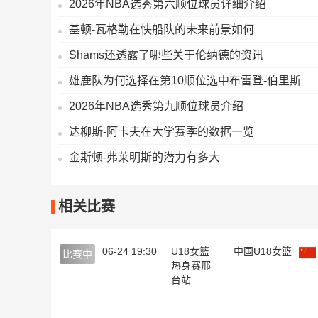
2026年NBA选秀第六顺位球员详细介绍
基顿-瓦格勒在快船队的未来前景如何
Shams还透露了哪些关于伦纳德的资讯
雄鹿队为何选择在第10顺位选中布雷登-伯里斯
2026年NBA选秀第九顺位球员介绍
达柳斯-阿卡夫在大学赛季的数据一览
金斯顿-弗莱明斯的潜力有多大
相关比赛
06-24 19:30
U18女篮
中国U18女篮
比赛中
热身赛邢
台站