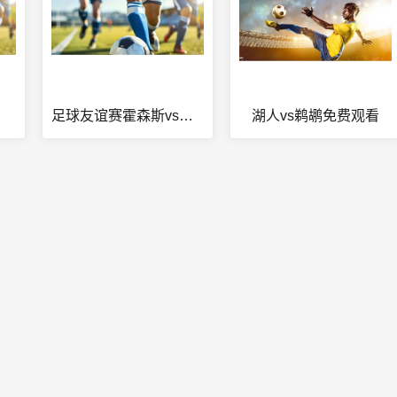
足球友谊赛霍森斯vs施克堡直播
湖人vs鹈鹕免费观看