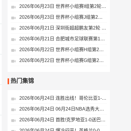
2026年06月23日 世界杯小组赛I组第2轮 法国vs伊拉克 全场录像
2026年06月23日 世界杯小组赛J组第2轮 阿根廷vs奥地利 全场录像
2026年06月21日 深圳街超超鹏友第2轮 深圳云南板扎 VS 大湾区湖南人 全场录像
2026年06月21日 合肥城市足球联赛第12轮 高新区 VS 安巢经开区 全场录像
2026年06月22日 世界杯小组赛H组第2轮 乌拉圭vs佛得角 全场录像
2026年06月22日 世界杯小组赛G组第2轮 比利时vs伊朗 全场录像
热门集锦
2026年06月24日 连胜出线！哥伦比亚1-0民主刚果 末轮战葡萄牙争榜首穆尼奥斯制胜
2026年06月24日 06月24日NBA选秀大会首轮 集锦
2026年06月24日 首胜!克罗地亚1-0送巴拿马连败出局 布迪米尔制胜魔笛200场里程碑
2026年06月24日 爆冷闷平！英格兰0-0加纳 奥赖利中框凯恩错失绝杀英格兰19射3正