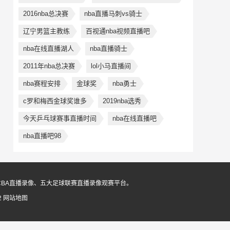
2016nba总决赛
nba直播马刺vs骑士
辽宁男篮主教练
百视通nba视频直播吧
nba在线直播湖人
nba直播骑士
2011年nba总决赛
lol小马直播间
nba赛程安排
金球奖
nba勇士
c罗和梅西金球奖谁多
2019nba选秀
今天乒乓球赛事直播时间
nba在线直播吧
nba直播吧98
CBA直播录像、五大足球联赛直播录像观赛平台。
2
网站地图