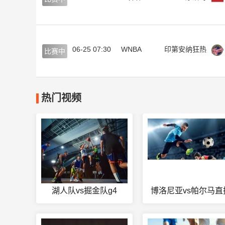
06-25 07:30
WNBA
印第安纳狂热
比赛中
热门视频
湖人队vs掘金队g4
博洛尼亚vs帕尔马直