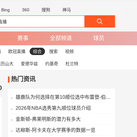
Bing
360
搜狗
神马
赛事
全部频道
球员
播
欧冠直播
综合
搜索
视频
亚历山大
爱德华兹
约基奇
杜兰特
热门资讯
0
雄鹿队为何选择在第10顺位选中布雷登-伯里斯
2026年NBA选秀第九顺位球员介绍
金斯顿-弗莱明斯的潜力有多大
达柳斯-阿卡夫在大学赛季的数据一览