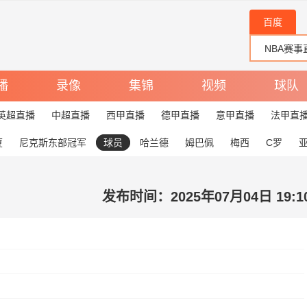
百度
播
录像
集锦
视频
球队
英超直播
中超直播
西甲直播
德甲直播
意甲直播
法甲直
厦
尼克斯东部冠军
球员
哈兰德
姆巴佩
梅西
C罗
发布时间：2025年07月04日 19:1