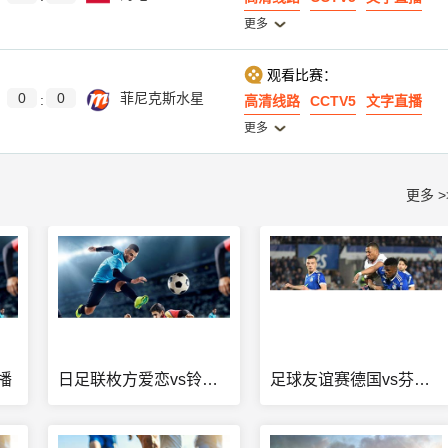
更多
观看比赛：
0
0
菲尼克斯水星
:
高清线路
CCTV5
文字直播
更多
更多 >
播
日足联枚方爱恋vs铃鹿无极直播
足球友谊赛德国vs芬兰直播