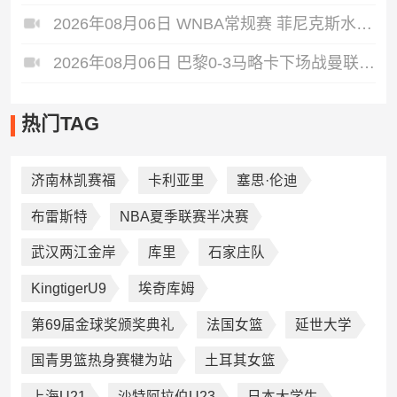
2026年08月06日 WNBA常规赛 菲尼克斯水星 82 - 96 亚特兰大梦想 全场集锦
2026年08月06日 巴黎0-3马略卡下场战曼联 巴黎全场控球近6成+8射3正未果
热门TAG
济南林凯赛福
卡利亚里
塞思·伦迪‌
布雷斯特
NBA夏季联赛半决赛
武汉两江金岸
库里
石家庄队
KingtigerU9
埃奇库姆
第69届金球奖颁奖典礼
法国女篮
延世大学
国青男篮热身赛犍为站
土耳其女篮
上海U21
沙特阿拉伯U23
日本大学生