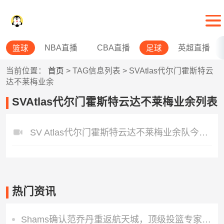
NBA直播
CBA直播
英超直播
篮球
足球
当前位置：
首页
> TAG信息列表 > SVAtlas代尔门霍斯特云
达不莱梅业余
SVAtlas代尔门霍斯特云达不莱梅业余列表
SV Atlas代尔门霍斯特云达不莱梅业余队今日赛事
热门资讯
Shams确认范乔丹重返航天城，顶级投篮专家加盟为火箭投射装上引擎