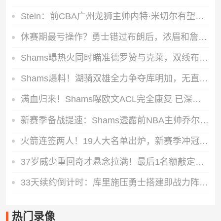
Stein：前CBA广州龙狮主帅内特·米切尔有望出任G联盟德州传奇队主帅
休赛期最亏操作？勇士错过布朗后，浓眉和詹姆斯的加盟可能性直接归零
Shams曝热火同时瞄准德罗赞与克莱，双线布局紧盯买断、交易双重补强机会
Shams爆料！湖骑双雄全力争夺库明加，无直接签约空间只能走先签后换
满血归来！Shams曝欧文ACL完全康复 已深度嵌入独行侠休赛期布局
新赛季备战提速：Shams透露前NBA主帅乔尔格已和掘金敲定首席助教合同
火箭连签两人！19人大名单出炉，新赛季冲冠希望大增
37岁威少重回奇才悬念拉满！最后1名额敲定，四巨头直接冲季后赛
33天续约倒计时：库里施压勇士搭建即战力阵容，11%下家赔率直指尼克斯
热门录像