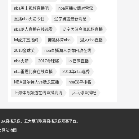
nba勇士视频直播吧
nba直播火箭对雷霆
直播nba火箭今日
辽宁男篮最新消息
nba湖人直播在线观看
辽宁男篮今晚现场直播
lol虎牙直播间
搜狐体育nba
湖人nba直播
2018金球奖
nba直播湖人录像回放在线
nba火箭
2017金球奖
lol官网直播
nba雷霆比赛在线直播
2013年nba选秀
NBA凯尔特人vs猛龙直播
nba球星排名
上海体育频道在线直播高清
乒乓球直播吧
CBA直播录像、五大足球联赛直播录像观赛平台。
2
网站地图