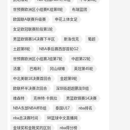
世预赛欧洲区小组赛K组第8轮
布瑞篮团
欧国联A联赛升级赛
申花上体女足
女足欧冠联赛阶段第1轮
男篮欧锦赛14决赛下半区
斯洛伐克
葡超
土超第8轮
NBA季后赛西部首轮G2
世预赛欧洲区小组赛J组第7轮
中超第22轮
活塞
巴格利
冈山绿雉
英冠第45轮
中北美联18决赛首回合
金超第9轮
欧联杯半决赛次回合
深圳街超超鹏友B组
维森特
克林特·卡佩拉
男篮欧锦赛14决赛
NBA东部NBA杯B组
泰国U17
nba排名
nba总决赛时间
98篮球中文直播网
金球奖和金靴奖的区别
nba得分榜