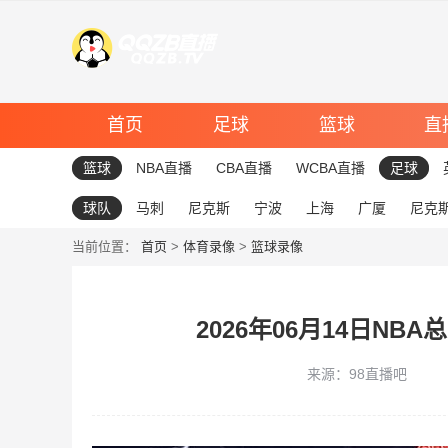
首页
足球
篮球
直
篮球
NBA直播
CBA直播
WCBA直播
足球
球队
马刺
尼克斯
宁波
上海
广厦
尼克
当前位置：
首页
>
体育录像
>
篮球录像
2026年06月14日NBA
来源：98直播吧