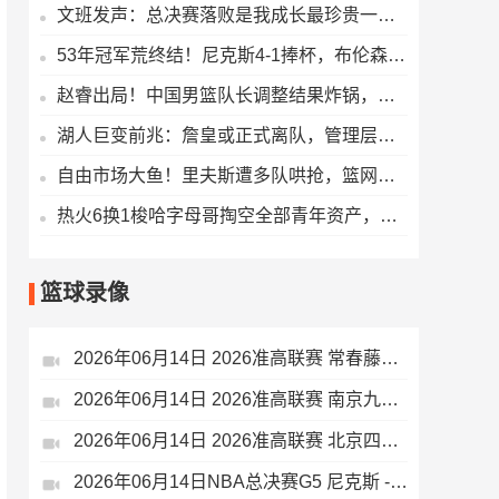
文班发声：总决赛落败是我成长最珍贵一课，起伏的状态拖了后腿
53年冠军荒终结！尼克斯4-1捧杯，布伦森45分拿下FMVP直接封神
赵睿出局！中国男篮队长调整结果炸锅，郭士强选人一点不讲情面
湖人巨变前兆：詹皇或正式离队，管理层要打造5000万薪资空间
自由市场大鱼！里夫斯遭多队哄抢，篮网给出4年1785亿顶薪报价
热火6换1梭哈字母哥掏空全部青年资产，雄鹿点名要森林狼的非卖品
篮球录像
2026年06月14日 2026准高联赛 常春藤教育 VS 淄博十一中 全场录像
2026年06月14日 2026准高联赛 南京九中 VS 深圳二实验 全场录像
2026年06月14日 2026准高联赛 北京四中 VS 广东实验 全场录像
2026年06月14日NBA总决赛G5 尼克斯 - 马刺 全场录像