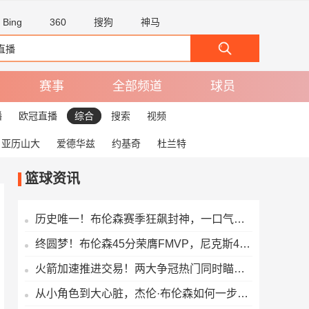
Bing
360
搜狗
神马
赛事
全部频道
球员
播
欧冠直播
综合
搜索
视频
亚历山大
爱德华兹
约基奇
杜兰特
篮球资讯
历史唯一！布伦森赛季狂飙封神，一口气拿下三座MVP奖杯创造纪录
终圆梦！布伦森45分荣膺FMVP，尼克斯4-1逆转马刺拿下队史第三冠
火箭加速推进交易！两大争冠热门同时瞄准独行侠，目标直指克莱
从小角色到大心脏，杰伦·布伦森如何一步步成为纽约城的招牌球星