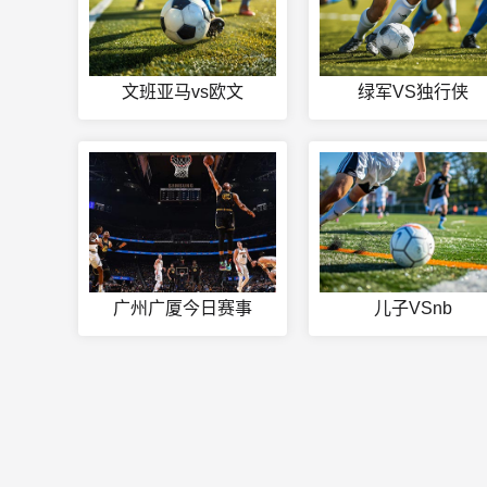
文班亚马vs欧文
绿军VS独行侠
广州广厦今日赛事
儿子VSnb