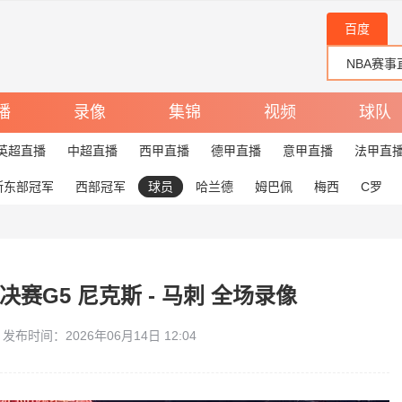
百度
播
录像
集锦
视频
球队
英超直播
中超直播
西甲直播
德甲直播
意甲直播
法甲直
斯东部冠军
西部冠军
球员
哈兰德
姆巴佩
梅西
C罗
总决赛G5 尼克斯 - 马刺 全场录像
发布时间：2026年06月14日 12:04